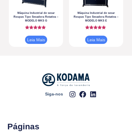
Máquina Industrial de secar
Máquina Industrial de secar
Roupas Tipo Secadora Rotativa –
Roupas Tipo Secadora Rotativa –
MODELO MKS G
MODELO MKS E
Avaliação
Avaliação
5.00
5.00
Leia Mais
Leia Mais
de 5
de 5
Siga-nos
Páginas