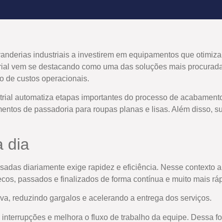
avanderias industriais a investirem em equipamentos que otimi
strial vem se destacando como uma das soluções mais procura
o de custos operacionais.
trial automatiza etapas importantes do processo de acabamento
tos de passadoria para roupas planas e lisas. Além disso, subs
a dia
sadas diariamente exige rapidez e eficiência. Nesse contexto a 
secos, passados e finalizados de forma contínua e muito mais rá
a, reduzindo gargalos e acelerando a entrega dos serviços.
interrupções e melhora o fluxo de trabalho da equipe. Dessa f