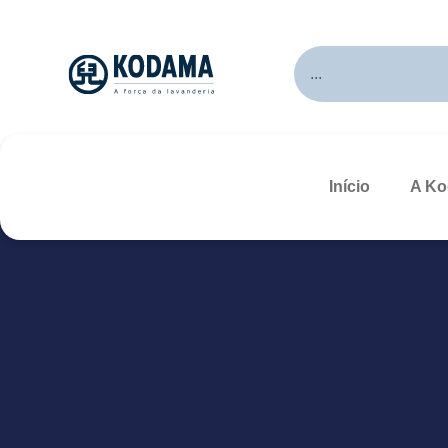
Início
A K