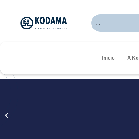
Início
A K