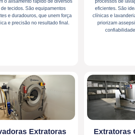
m o alisamento rápido de diversos
processos de lava
s de tecidos. São equipamentos
eficientes. São ide
ntes e duradouros, que unem força
clínicas e lavander
ca e precisão no resultado final.
priorizam assepsi
confiabilidad
vadoras Extratoras
Extratoras 