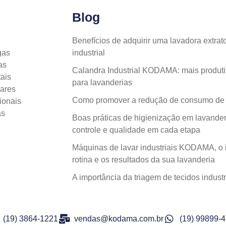
Blog
Benefícios de adquirir uma lavadora extr
gas
industrial
as
Calandra Industrial KODAMA: mais produti
ais
para lavanderias
lares
Como promover a redução de consumo de á
ionais
as
Boas práticas de higienização em lavanderi
controle e qualidade em cada etapa
Máquinas de lavar industriais KODAMA, o 
rotina e os resultados da sua lavanderia
A importância da triagem de tecidos indu
(19) 3864-1221
vendas@kodama.com.br
(19) 99899-