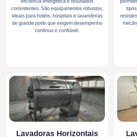
eficiência energética e resultados
permite
consistentes. São equipamentos robustos,
tipo
ideais para hotéis, hospitais e lavanderias
resiste
de grande porte que exigem desempenho
mecâni
contínuo e confiável.
Lavadoras Horizontais
La