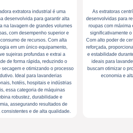
adora extratora industrial é uma
As extratoras cent
a desenvolvida para garantir alta
desenvolvidas para r
cia na lavagem de grandes volumes
roupas com máxima e
pas, com desempenho superior e
significativamente 
 consumo de recursos. Com alta
Com alto poder de cen
logia em um único equipamento,
reforçada, proporcion
e sujeiras profundas e extrai a
e estabilidade durant
de de forma rápida, reduzindo o
ideais para lavande
 secagem e otimizando o processo
buscam otimizar o pr
dutivo. Ideal para lavanderias
economia e alt
onais, hotéis, hospitais e indústrias
eis, essa categoria de máquinas
bina robustez, durabilidade e
mia, assegurando resultados de
 consistentes e de alta qualidade.