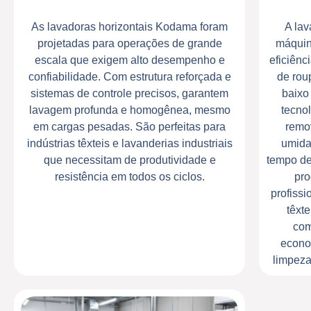
As lavadoras horizontais Kodama foram
A lav
projetadas para operações de grande
máquin
escala que exigem alto desempenho e
eficiên
confiabilidade. Com estrutura reforçada e
de rou
sistemas de controle precisos, garantem
baixo
lavagem profunda e homogênea, mesmo
tecno
em cargas pesadas. São perfeitas para
remov
indústrias têxteis e lavanderias industriais
umida
que necessitam de produtividade e
tempo de
resistência em todos os ciclos.
pro
profissi
têxt
com
econo
limpeza