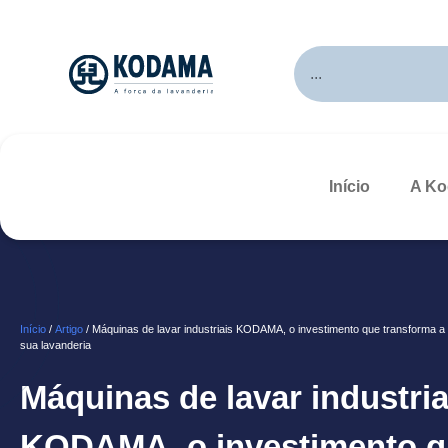
Início
A K
Início
/
Artigo
/ Máquinas de lavar industriais KODAMA, o investimento que transforma a r
sua lavanderia
Máquinas de lavar industria
KODAMA, o investimento 