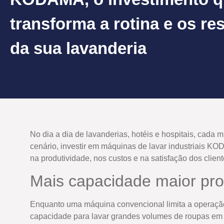
transforma a rotina e os re
da sua lavanderia
No dia a dia de lavanderias, hotéis e hospitais, cada 
cenário, investir em máquinas de lavar industriais K
na produtividade, nos custos e na satisfação dos client
Mais capacidade maior pro
Enquanto uma máquina convencional limita a operaçã
capacidade para lavar grandes volumes de roupas em 