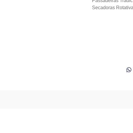
Passadeiras Tradic
Secadoras Rotativ