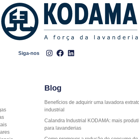
Siga-nos
Blog
Benefícios de adquirir uma lavadora extr
gas
industrial
as
Calandra Industrial KODAMA: mais produti
ais
para lavanderias
lares
Como promover a redução de consumo de á