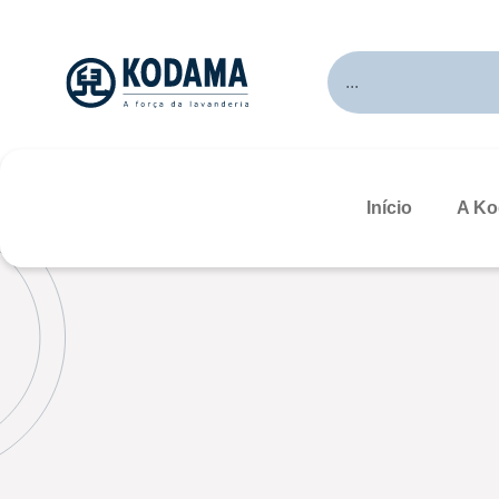
Início
A K