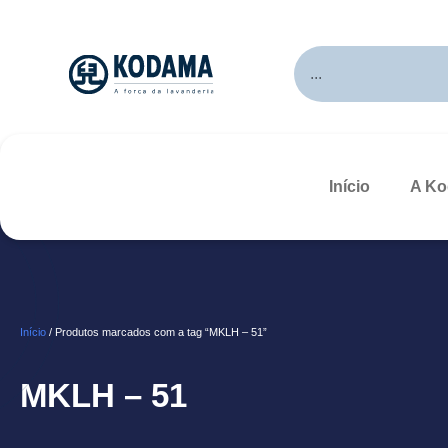
Início
A K
Início
/ Produtos marcados com a tag “MKLH – 51”
MKLH – 51